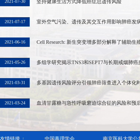
坚持健康生活方式降低癌症总遗传风险
2021-07-30
室外空气污染、遗传及其交互作用影响肺癌发病风
2021-07-17
Cell Research: 新生突变增多部分解释了辅助生殖
2021-06-16
多组学研究揭示TNS3和SEPT7与长期戒烟肺癌患
2021-05-26
多基因遗传风险评分引领肺癌筛查进入个体化
2021-03-31
血清甘露糖与急性呼吸窘迫综合征的风险和预后存
2021-03-24
友情链接 :
中国毒理学会
南京医科大学公